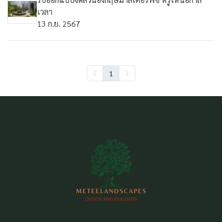
เวลา
13 ก.ย. 2567
1