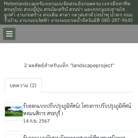
Meteelandscapeรับออกแบบจัดสวนอังกฤษครบวงจรมืออาชีพ
สวนยุโรป สวนญี่ปุ่น สวนโมเดริน์ สวนป่า และออกแบบตามใจ
ลูกค้า งานก่อสร้าง ต่อเติม ศาลา กลาสเฮาส์ บ่อน้ำพุ น้ำตก ถนน
รั้วบ้าน งานระบบไฟฟ้า งานระบบรดน้้ำอัตโนมัติ 080-287-9645
2 ผลลัพธ์สำหรับแท็ก "landscapeproject"
บทความ (2)
รับออกแบบปรับปรุงภูมิทัศน์( โครงการปรับปรุงภูมิทัศน์
หอมนสิการ สระบุรี )
14 ก.ย. 2567
รับออกแบบจัดสวนอังกฤษมาสเตอร์พีซ หรูเหนือกาล