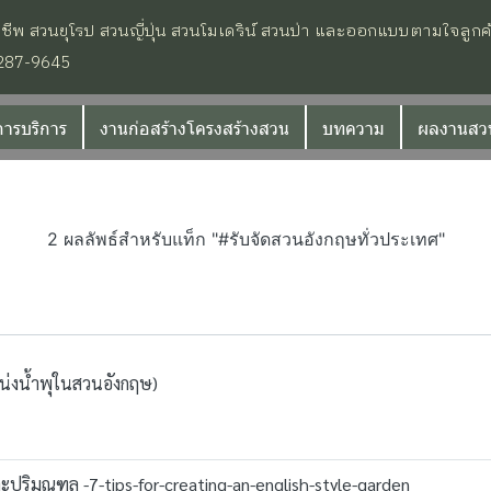
วนยุโรป สวนญี่ปุ่น สวนโมเดริน์ สวนป่า และออกแบบตามใจลูกค้า ง
-287-9645
การบริการ
งานก่อสร้างโครงสร้างสวน
บทความ
ผลงานสวน
2 ผลลัพธ์สำหรับแท็ก "#รับจัดสวนอังกฤษทั่วประเทศ"
น่งน้ำพุในสวนอังกฤษ)
ปริมณฑล -7-tips-for-creating-an-english-style-garden