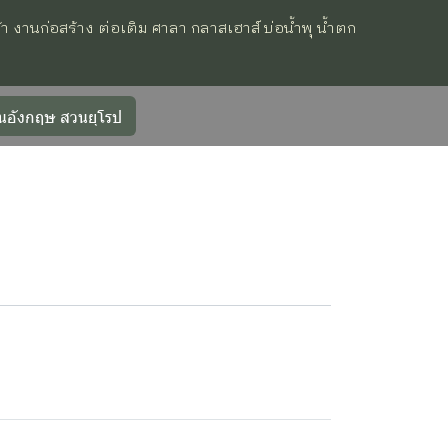
านก่อสร้าง ต่อเติม ศาลา กลาสเฮาส์ บ่อน้ำพุ น้ำตก
อังกฤษ สวนยุโรป