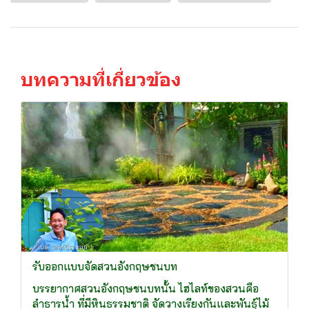
บทความที่เกี่ยวข้อง
รับออกแบบจัดสวนอังกฤษชนบท
บรรยากาศสวนอังกฤษชนบทนั้น ไฮไลท์ของสวนคือ
ลำธารน้ำ ที่มีหินธรรมชาติ จัดวางเรียงกันและพันธุ์ไม้